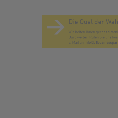
Die Qual der Wah
Wir helfen Ihnen gerne telefon
Büro weiter! Rufen Sie uns ko
E-Mail an
info@b1businesspar