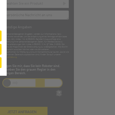
otwendige Angaben
obigen personenbezogenen Angaben, werden zur Informations- bzw.
taktaufnahme verwendet, um die Anbahnung eines Vertragsverhältnisses
rmöglichen, (Art. 6 Abs. 1 lit. b) DSGVO). Darüber hinaus erfolgt eine
erverarbeitung Ihrer personenbezogenen Daten, für Werbezwecke zu
ichen Dienstleistungen (Art. 6 Abs. 4 DSGVO i. V. m. § 7 Abs. 3 UWG). Sie
tzen stets die Möglichkeit der Direktwerbung zu widersprechen. Wie Sie Ihr
rspruchsrecht ausüben können oder wie die weiteren
rmationspflichten für Werbung und zum Kontaktformular lauten, sowie wie
re allgemeinen Datenschutzpraktiken sind, finden Sie auf unserer
enschutzerklärung.
Zeigen Sie mir, dass Sie kein Roboter sind.
Schieben Sie den grauen Regler in den
farbigen Bereich.
JETZT ANFRAGEN