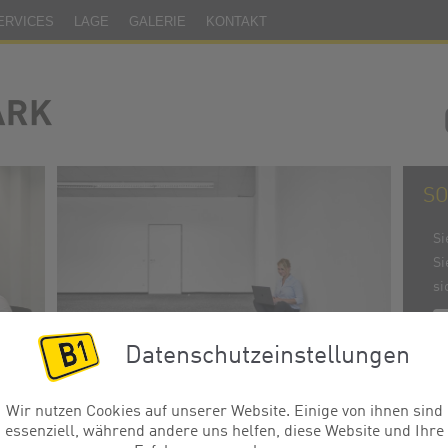
ERVICES
LAGE
GALERIE
KONTAKT
S
Si
Si
si
Datenschutzeinstellungen
se
Klassische Büroflächen
Wir nutzen Cookies auf unserer Website. Einige von ihnen sind
essenziell, während andere uns helfen, diese Website und Ihre