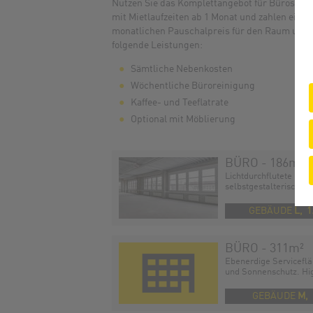
Nutzen Sie das Komplettangebot für Büros
mit Mietlaufzeiten ab 1 Monat und zahlen einen
monatlichen Pauschalpreis für den Raum und
folgende Leistungen:
Sämtliche Nebenkosten
Wöchentliche Büroreinigung
Kaffee- und Teeflatrate
Optional mit Möblierung
BÜRO - 186
m²
Lichtdurchflutete Bür
selbstgestalterischer Fl
GEBÄUDE
L, 1
BÜRO - 311
m²
Ebenerdige Serviceflä
und Sonnenschutz. Hig
GEBÄUDE
M,