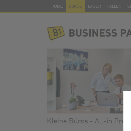
HOME
BÜROS
LAGER
HALLEN
S
Kleine Büros - All-in Prei