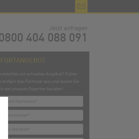
Jetzt anfragen
0800 404 088 091
OFORTANGEBOT
e möchten ein schnelles Angebot? Füllen
e einfach das Formular aus und lassen Sie
ch von unseren Experten beraten!