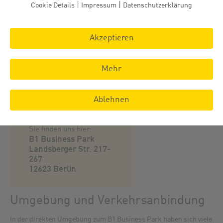
|
|
Cookie Details
Impressum
Datenschutzerklärung
Akzeptieren
Lage des B1 Business Parks Berlin
Mehr
Im Stadtteil
Berlin-Hellersdorf
, genauer im Ortsteil Mahlsdorf und
direkt an der „Berliner Ost-West-Verkehrsachse“, der
B1/B5
,
gelegen, befindet sich der B1 Business Park mit seinen flexiblen
Ablehnen
Gewerbeflächen.
Sie finden uns hier:
B1 Business Park
Landsberger Str. 217-
267
12623 Berlin
Umgebung und Verkehrsanbindung
In der direkten Umgebung zum B1 Business Park haben sich viele