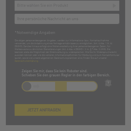
*Notwendige Angaben
Die obigen personenbezogenen Angaben, werden zur Informations- bzw. Kontaktaufnahme
verwendet, um die Anbahnung eines Vertragsverhältnisses zu ermöglichen, (Art. 6 Abs. 1 lit. b)
DSGVO). Darüber hinaus erfolgt eine Weiterverarbeitung Ihrer personenbezogenen Daten, für
Werbezwecke zu ähnlichen Dienstleistungen (Art. 6 Abs. 4 DSGVO i. V. m. § 7 Abs. 3 UWG). Sie
besitzen stets die Möglichkeit der Direktwerbung zu widersprechen. Wie Sie Ihr Widerspruchsrecht
ausüben können oder wie die weiteren Informationspflichten für Werbung und zum Kontaktformular
lauten, sowie wie unsere allgemeinen Datenschutzpraktiken sind, finden Sie auf unserer
Datenschutzerklärung.
Zeigen Sie mir, dass Sie kein Roboter sind.
Schieben Sie den grauen Regler in den farbigen Bereich.
JETZT ANFRAGEN